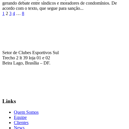
gerando debate entre síndicos e moradores de condomínios. De
acordo com o texto, que segue para sanção...
1
2
3
4
…
8
Setor de Clubes Esportivos Sul
Trecho 2 lt 39 loja 01 e 02
Beira Lago, Brasília – DF.
(61) 99177-7277
contato@agenciainfinitocomunicacao.com.br
Links
Quem Somos
Equipe
Clientes
News