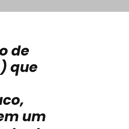
so de
s) que
co,
 em um