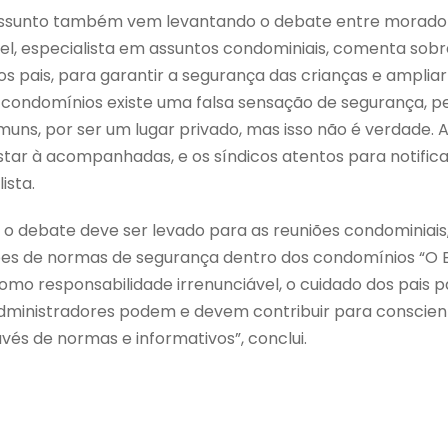
e assunto também vem levantando o debate entre morado
l, especialista em assuntos condominiais, comenta sobre
s pais, para garantir a segurança das crianças e ampliar
condomínios existe uma falsa sensação de segurança, pe
muns, por ser um lugar privado, mas isso não é verdade. 
star à acompanhadas, e os síndicos atentos para notifi
ista.
ue o debate deve ser levado para as reuniões condominiais
es de normas de segurança dentro dos condomínios “O E
omo responsabilidade irrenunciável, o cuidado dos pais 
 administradores podem e devem contribuir para conscient
vés de normas e informativos”, conclui.