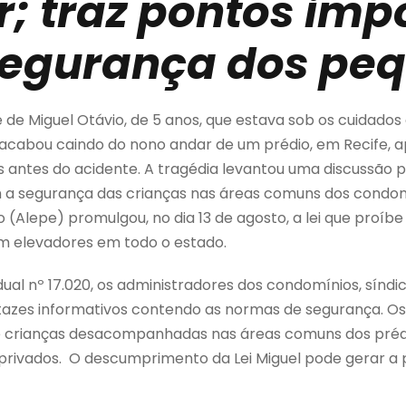
r; traz pontos imp
segurança dos pe
de Miguel Otávio, de 5 anos, que estava sob os cuidados d
 acabou caindo do nono andar de um prédio, em Recife, a
antes do acidente. A tragédia levantou uma discussão p
 a segurança das crianças nas áreas comuns dos condom
 (Alepe) promulgou, no dia 13 de agosto, a lei que proíb
m elevadores em todo o estado.
ual nº 17.020, os administradores dos condomínios, síndi
rtazes informativos contendo as normas de segurança. O
 de crianças desacompanhadas nas áreas comuns dos préd
 privados. O descumprimento da Lei Miguel pode gerar a