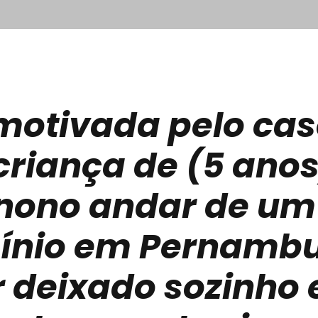
i motivada pelo ca
criança de (5 ano
 nono andar de um
ínio em Pernambu
r deixado sozinho