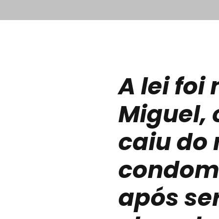
A lei fo
Miguel, 
caiu do
condom
após se