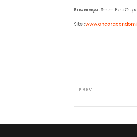
Endereço:
Sede: Rua Copaí
Site
:
www.ancoracondomin
PREV