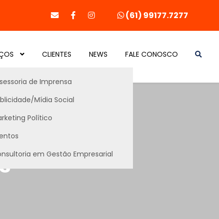
(61) 99177.7277
IÇOS
CLIENTES
NEWS
FALE CONOSCO
sessoria de Imprensa
blicidade/Mídia Social
rketing Político
 crianças
entos
nsultoria em Gestão Empresarial
s